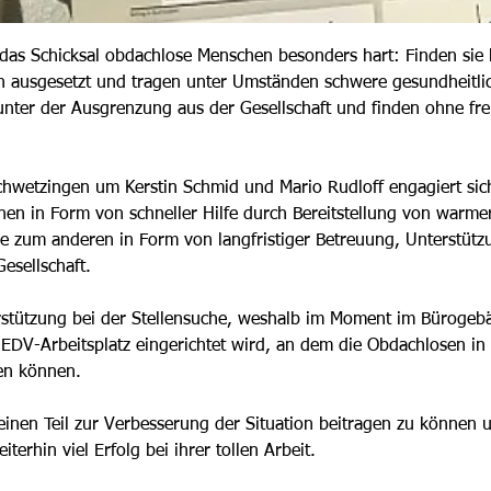
ft das Schicksal obdachlose Menschen besonders hart: Finden si
en ausgesetzt und tragen unter Umständen schwere gesundheitlic
unter der Ausgrenzung aus der Gesellschaft und finden ohne fre
hwetzingen um Kerstin Schmid und Mario Rudloff engagiert sic
nen in Form von schneller Hilfe durch Bereitstellung von warme
ie zum anderen in Form von langfristiger Betreuung, Unterstü
Gesellschaft.
rstützung bei der Stellensuche, weshalb im Moment im Bürogebä
 EDV-Arbeitsplatz eingerichtet wird, an dem die Obdachlosen i
en können.
 einen Teil zur Verbesserung der Situation beitragen zu könne
erhin viel Erfolg bei ihrer tollen Arbeit.