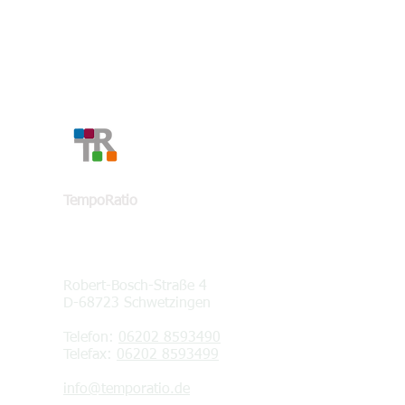
KONTAKT
TempoRatio
Robert-Bosch-Straße 4
D-68723 Schwetzingen
Telefon:
06202 8593490
Telefax:
06202 8593499
info@temporatio.de