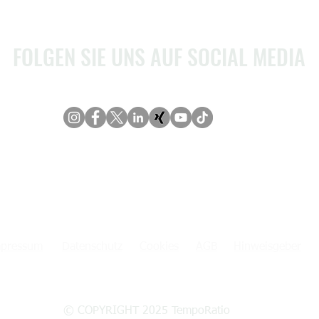
FOLGEN SIE UNS AUF SOCIAL MEDIA
pressum
Datenschutz
Cookies
AGB
Hinweisgeber
© COPYRIGHT 2025 TempoRatio