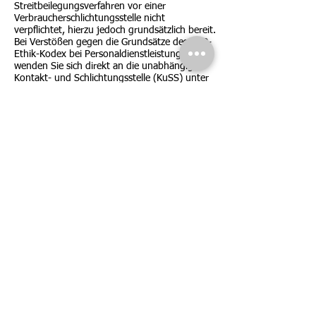
Streitbeilegungsverfahren vor einer
Verbraucherschlichtungsstelle nicht
verpflichtet, hierzu jedoch grundsätzlich bereit.
Bei Verstößen gegen die Grundsätze des GVP-
Ethik-Kodex bei Personaldienstleistung
wenden Sie sich direkt an die unabhängige
Kontakt- und Schlichtungsstelle (KuSS) unter
kontakt@kuss-zeitarbeit.de oder Telefon 030-
25762847. www.kuss-zeitarbeit.de
Verantwortlich für den Inhalt: Yasin Cinar
ZÖGERE NICHT, WAGE EINE
VERÄNDERUNG
NOCH FRAGEN?
06202-85 934 90
KONTAKT AUFNEHMEN