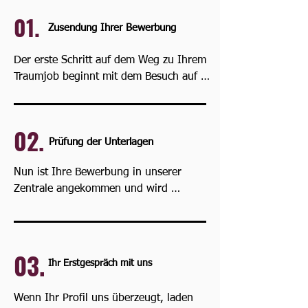
01.
Zusendung Ihrer Bewerbung
Der erste Schritt auf dem Weg zu Ihrem 
Traumjob beginnt mit dem Besuch auf 
unserer Karriereseite.
02.
Prüfung der Unterlagen
Nun ist Ihre Bewerbung in unserer 
Zentrale angekommen und wird 
sorgfältig vom Bewerbermanagement 
geprüft. 

03.
Ihre Unterlagen werden daraufhin an 
Ihr Erstgespräch mit uns
den zuständigen Recruiter weitergeleitet, 
der Ihre fachlichen und persönlichen 
Wenn Ihr Profil uns überzeugt, laden 
Qualifikationen mit den Anforderungen 