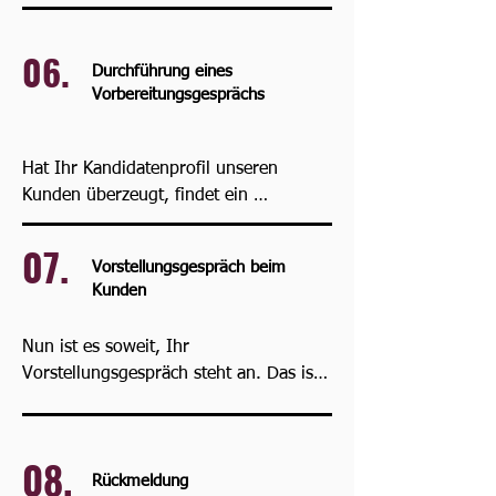
nächsten Schritt ein Kandidatenprofil 
von Ihnen. 

06.
Durchführung eines
Das Profil umfasst ein Deckblatt, Ihre 
Vorbereitungsgesprächs
Berufserfahrung sowie Ihre Sprach- 
und EDV-Kenntnisse, aber auch 
mögliche Weiterbildungen.
Hat Ihr Kandidatenprofil unseren 
Kunden überzeugt, findet ein 
Vorstellungsgespräch und/oder 
07.
Probetag statt.

Vorstellungsgespräch beim
Kunden
Um Ihnen bestmöglich an der Seite zu 
stehen, führen unsere Recruiter zuvor 
Nun ist es soweit, Ihr 
ein telefonisches oder persönliches 
Vorstellungsgespräch steht an. Das ist 
Vorbereitungsgespräch mit Ihnen 
Ihre Gelegenheit, dem Kunden zu 
durch.
beweisen, dass Sie der richtige 
Kandidat für den Job sind!
08.
Rückmeldung