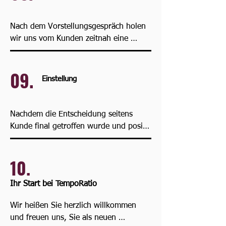
Nach dem Vorstellungsgespräch holen 
wir uns vom Kunden zeitnah eine 
Rückmeldung ein, ob es zu einem 
Zweitgespräch oder direkt zu einer 
09.
Einstellung kommt. 

Einstellung
Ebenso liegen uns auch Ihre Gedanken 
am Herzen – darum tauschen wir uns 
Nachdem die Entscheidung seitens 
nach dem Gespräch aus, ob Sie 
Kunde final getroffen wurde und positiv 
weiterhin Interesse an der Stelle haben.
ausgefallen ist, setzen wir uns mit 
Ihnen in Verbindung, um die weiteren 
10.
Schritte zu besprechen. 

Ihr Start bei TempoRatio
Anschließend vereinbaren wir einen 
Vertragstermin und bereiten alles vor, 
Wir heißen Sie herzlich willkommen 
damit Sie einen reibungslosen Start bei 
und freuen uns, Sie als neuen 
unserem Kunden haben.