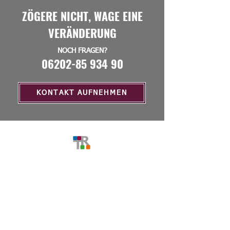
ZÖGERE NICHT, WAGE EINE
VERÄNDERUNG
NOCH FRAGEN?
06202-85 934 90
KONTAKT AUFNEHMEN
MENU
Home
Über Uns