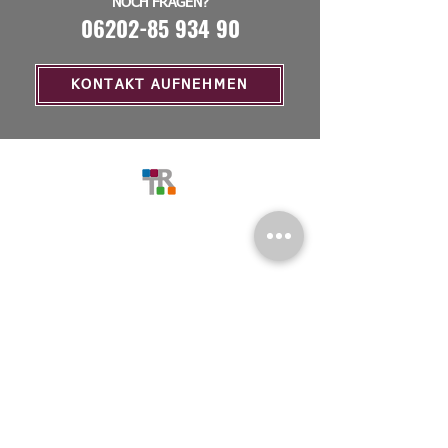
NOCH FRAGEN?
06202-85 934 90
KONTAKT AUFNEHMEN
MENU
Home
Über Uns
Stellenangebote
Service