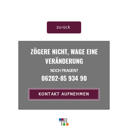
zurück
ZÖGERE NICHT, WAGE EINE
VERÄNDERUNG
NOCH FRAGEN?
06202-85 934 90
KONTAKT AUFNEHMEN