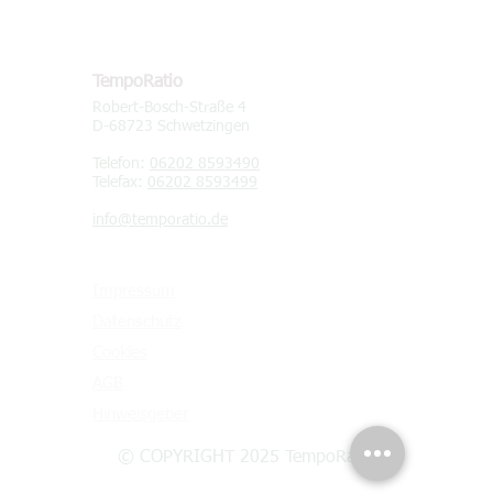
KONTAKT
TempoRatio
Robert-Bosch-Straße 4
D-68723 Schwetzingen
Telefon:
06202 8593490
Telefax:
06202 8593499
info@temporatio.de
Impressum
Datenschutz
Cookies
AGB
Hinweisgeber
© COPYRIGHT 2025 TempoRatio