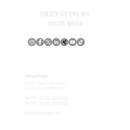
Kontakt
FOLGEN SIE UNS AUF
SOCIAL MEDIA
KONTAKT
TempoRatio
Robert-Bosch-Straße 4
D-68723 Schwetzingen
Telefon:
06202 8593490
Telefax:
06202 8593499
info@temporatio.de