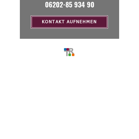
06202-85 934 90
KONTAKT AUFNEHMEN
MENU
Home
Über Uns
Stellenangebote
Service