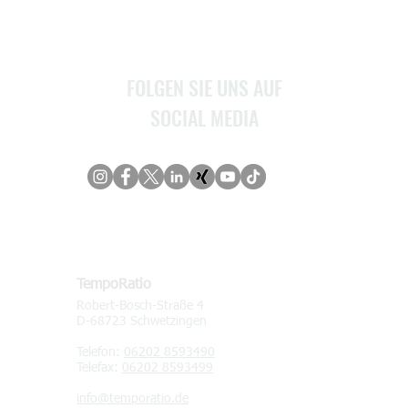
Service
Kontakt
FOLGEN SIE UNS AUF
SOCIAL MEDIA
KONTAKT
TempoRatio
Robert-Bosch-Straße 4
D-68723 Schwetzingen
Telefon:
06202 8593490
Telefax:
06202 8593499
info@temporatio.de