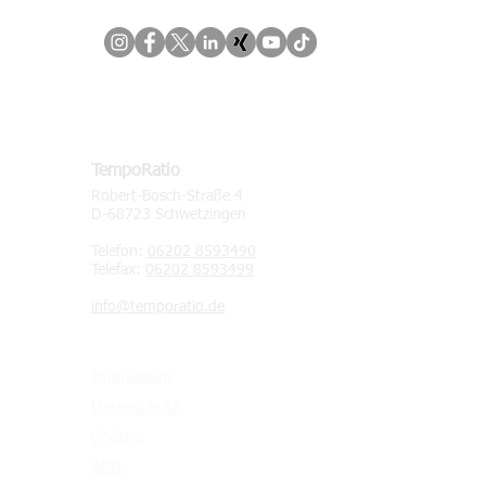
KONTAKT
TempoRatio
Robert-Bosch-Straße 4
D-68723 Schwetzingen
Telefon:
06202 8593490
Telefax:
06202 8593499
info@temporatio.de
Impressum
Datenschutz
Cookies
AGB