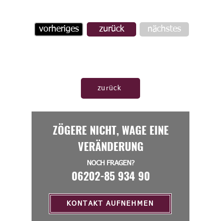
vorheriges
zurück
nächstes
zurück
ZÖGERE NICHT, WAGE EINE
VERÄNDERUNG
NOCH FRAGEN?
06202-85 934 90
KONTAKT AUFNEHMEN