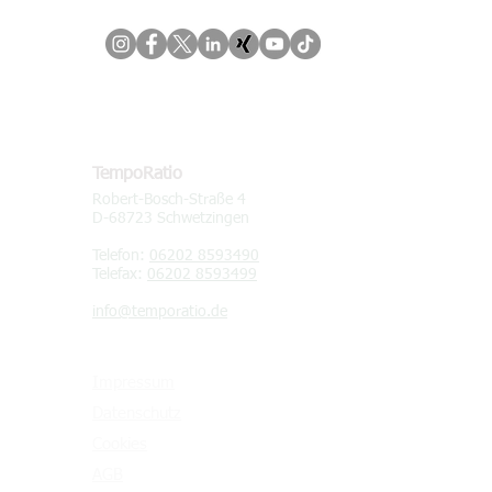
KONTAKT
TempoRatio
Robert-Bosch-Straße 4
D-68723 Schwetzingen
Telefon:
06202 8593490
Telefax:
06202 8593499
info@temporatio.de
Impressum
Datenschutz
Cookies
AGB