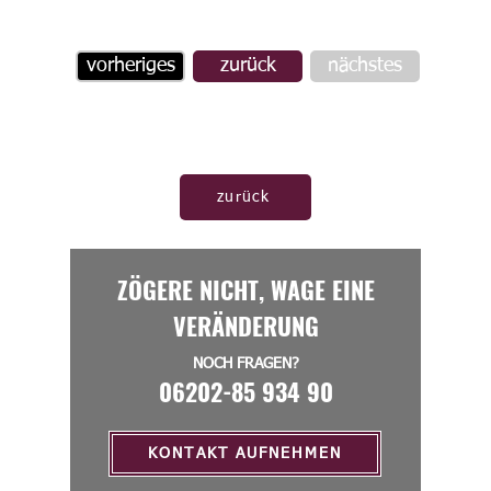
vorheriges
zurück
nächstes
zurück
ZÖGERE NICHT, WAGE EINE
VERÄNDERUNG
NOCH FRAGEN?
06202-85 934 90
KONTAKT AUFNEHMEN