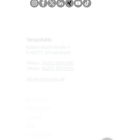
KONTAKT
TempoRatio
Robert-Bosch-Straße 4
D-68723 Schwetzingen
Telefon:
06202 8593490
Telefax:
06202 8593499
info@temporatio.de
Impressum
Datenschutz
Cookies
AGB
Hinweisgeber