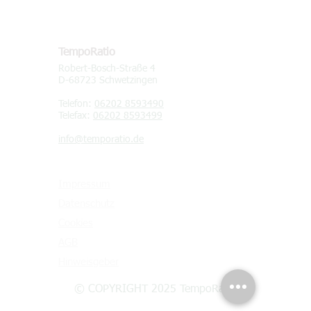
KONTAKT
TempoRatio
Robert-Bosch-Straße 4
D-68723 Schwetzingen
Telefon:
06202 8593490
Telefax:
06202 8593499
info@temporatio.de
Impressum
Datenschutz
Cookies
AGB
Hinweisgeber
© COPYRIGHT 2025 TempoRatio