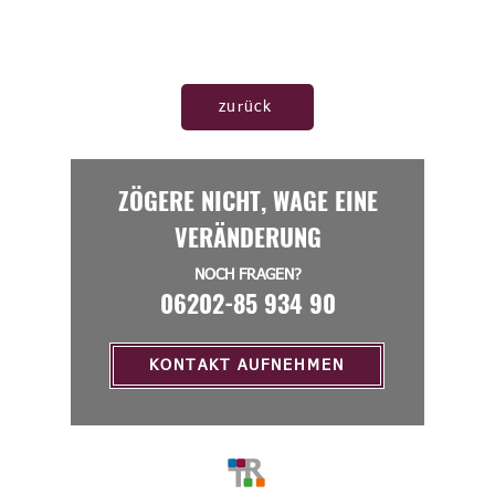
zurück
ZÖGERE NICHT, WAGE EINE
VERÄNDERUNG
NOCH FRAGEN?
06202-85 934 90
KONTAKT AUFNEHMEN