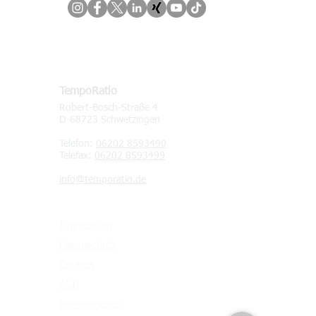
KONTAKT
TempoRatio
Robert-Bosch-Straße 4
D-68723 Schwetzingen
Telefon:
06202 8593490
Telefax:
06202 8593499
info@temporatio.de
Impressum
Datenschutz
Cookies
AGB
Hinweisgeber