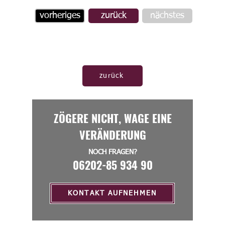
vorheriges
zurück
nächstes
zurück
ZÖGERE NICHT, WAGE EINE
VERÄNDERUNG
NOCH FRAGEN?
06202-85 934 90
KONTAKT AUFNEHMEN