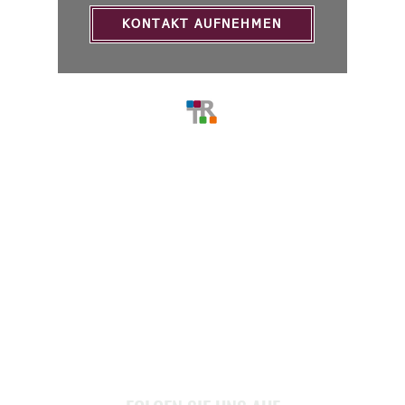
KONTAKT AUFNEHMEN
MENU
Home
Über Uns
Stellenangebote
Service
Kontakt