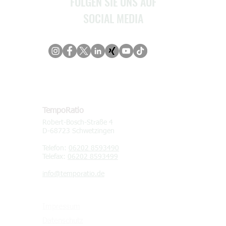
FOLGEN SIE UNS AUF
SOCIAL MEDIA
KONTAKT
TempoRatio
Robert-Bosch-Straße 4
D-68723 Schwetzingen
Telefon:
06202 8593490
Telefax:
06202 8593499
info@temporatio.de
Impressum
Datenschutz