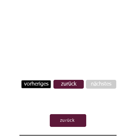
vorheriges
zurück
nächstes
zurück