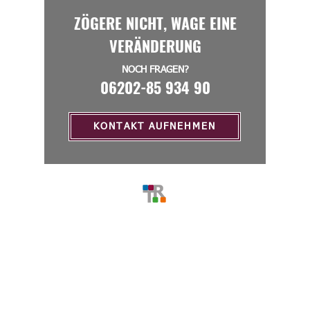
ZÖGERE NICHT, WAGE EINE
VERÄNDERUNG
NOCH FRAGEN?
06202-85 934 90
KONTAKT AUFNEHMEN
MENU
Home
Über Uns