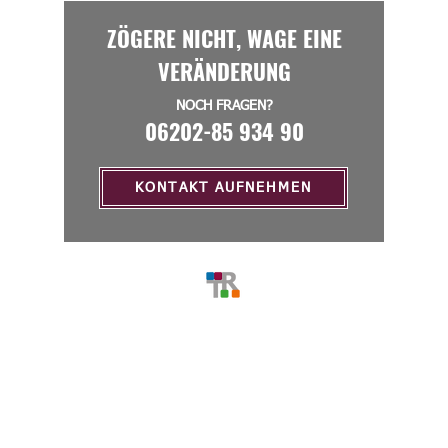
ZÖGERE NICHT, WAGE EINE
VERÄNDERUNG
NOCH FRAGEN?
06202-85 934 90
KONTAKT AUFNEHMEN
MENU
Home
Über Uns