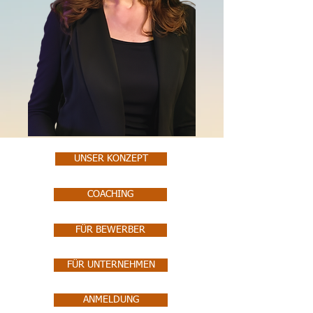
UNSER KONZEPT
COACHING
FÜR BEWERBER
FÜR UNTERNEHMEN
ANMELDUNG