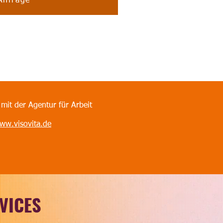
Anfrage
it der Agentur für Arbeit
ww.visovita.de
VICES