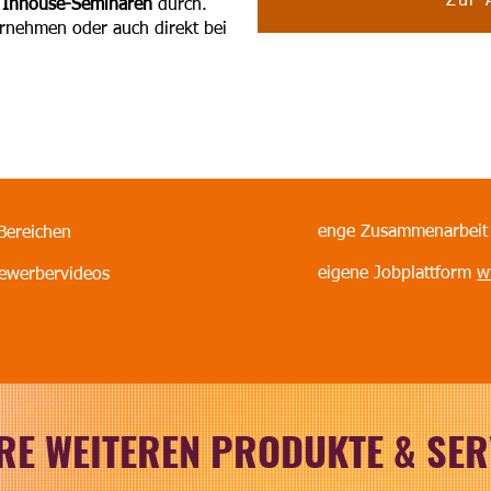
Zur 
n
Inhouse-Seminaren
durch.
rnehmen oder auch direkt bei
enge Zusammenarbeit m
Bereichen
eigene Jobplattform
w
Bewerbervideos
RE WEITEREN
PRODUKTE & SER