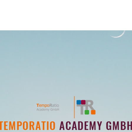
ber Uns
Stellenangebote
Hör den Job!
Service
TEMPORATIO
ACADEMY GMB