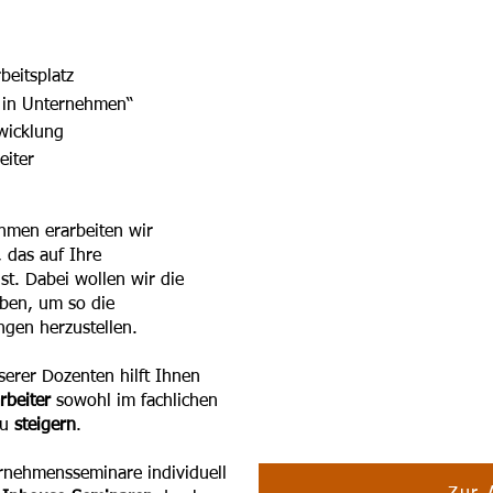
beitsplatz
 in Unternehmen“
wicklung
eiter
hmen erarbeiten wir
 das auf Ihre
st. Dabei wollen wir die
eben, um so die
ngen herzustellen.
erer Dozenten hilft Ihnen
rbeiter
sowohl im fachlichen
zu
steigern
.
ernehmensseminare individuell