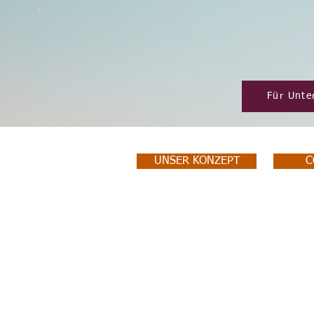
Für Unt
UNSER KONZEPT
C