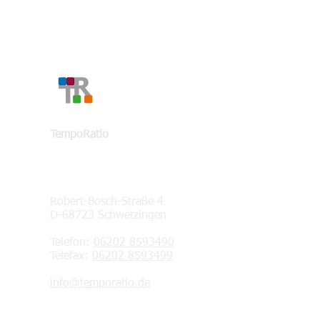
KONTAKT
TempoRatio
Robert-Bosch-Straße 4
D-68723 Schwetzingen
Telefon:
06202 8593490
Telefax:
06202 8593499
info@temporatio.de