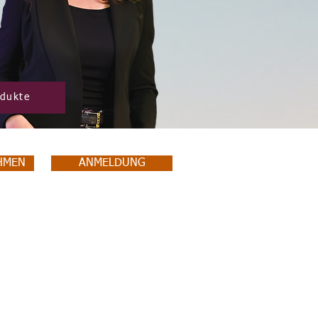
odukte
HMEN
ANMELDUNG